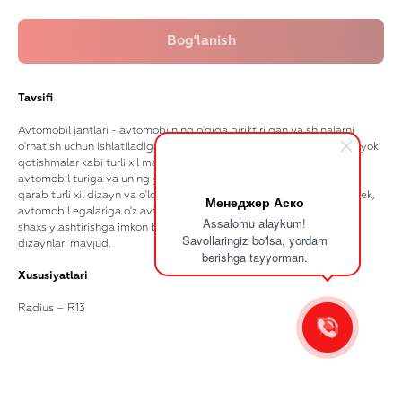
Tavsifi
Avtomobil jantlari - avtomobilning o'qiga biriktirilgan va shinalarni
o'rnatish uchun ishlatiladigan g'ildirak jantlari. Ular po'lat, alyuminiy yoki
qotishmalar kabi turli xil materiallardan tayyorlanadi. G'ildiraklar
avtomobil turiga va uning yo'l sharoitlariga qo'yiladigan talablariga
qarab turli xil dizayn va o'lchamlarga ega bo'lishi mumkin. Shuningdek,
Менеджер Аско
avtomobil egalariga o'z avtomobilining tashqi ko'rinishini
Assalomu alaykum!
shaxsiylashtirishga imkon beruvchi turli xil g'ildirak uslublari va
Savollaringiz bo'lsa, yordam
dizaynlari mavjud.
berishga tayyorman.
Xususiyatlari
Radius – R13