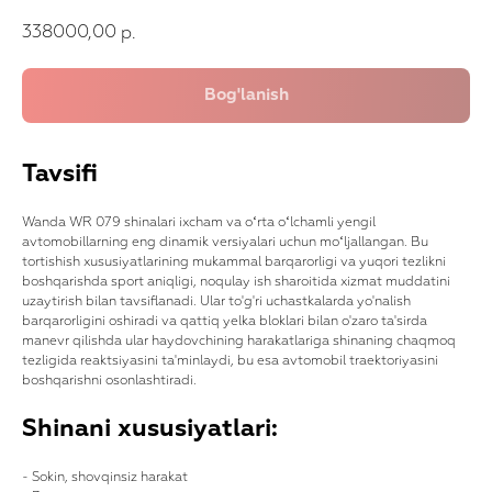
338000,00
р.
Tavsifi
Wanda WR 079 shinalari ixcham va oʻrta oʻlchamli yengil
avtomobillarning eng dinamik versiyalari uchun moʻljallangan. Bu
tortishish xususiyatlarining mukammal barqarorligi va yuqori tezlikni
boshqarishda sport aniqligi, noqulay ish sharoitida xizmat muddatini
uzaytirish bilan tavsiflanadi. Ular to'g'ri uchastkalarda yo'nalish
barqarorligini oshiradi va qattiq yelka bloklari bilan o'zaro ta'sirda
manevr qilishda ular haydovchining harakatlariga shinaning chaqmoq
tezligida reaktsiyasini ta'minlaydi, bu esa avtomobil traektoriyasini
boshqarishni osonlashtiradi.
Shinani xususiyatlari:
- Sokin, shovqinsiz harakat