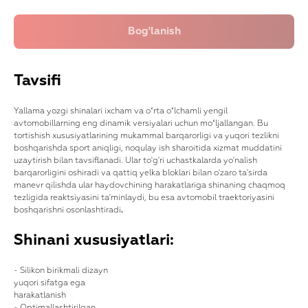
Tavsifi
Yallama yozgi shinalari ixcham va oʻrta oʻlchamli yengil
avtomobillarning eng dinamik versiyalari uchun moʻljallangan. Bu
tortishish xususiyatlarining mukammal barqarorligi va yuqori tezlikni
boshqarishda sport aniqligi, noqulay ish sharoitida xizmat muddatini
uzaytirish bilan tavsiflanadi. Ular to'g'ri uchastkalarda yo'nalish
barqarorligini oshiradi va qattiq yelka bloklari bilan o'zaro ta'sirda
manevr qilishda ular haydovchining harakatlariga shinaning chaqmoq
tezligida reaktsiyasini ta'minlaydi, bu esa avtomobil traektoriyasini
boshqarishni osonlashtiradi
.
Shinani xususiyatlari:
- Silikon birikmali dizayn
yuqori sifatga ega
harakatlanish