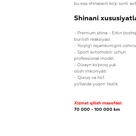
bu esa shinalarni ko'p sonli a
Shinani xususiyatla
- Premium shina - Erkin boshq
burilish reaksiyasi
- Yoqilg‘i tejamkorliginI oshiri
- Sport avtomobili uchun
professional model
- Dizayn ko‘proq yuk
olish imkoniyati
- Quruq va ho‘l
yo‘llarda yuqori tezlik
Xizmat qilish masofasi:
70 000 - 100 000 km