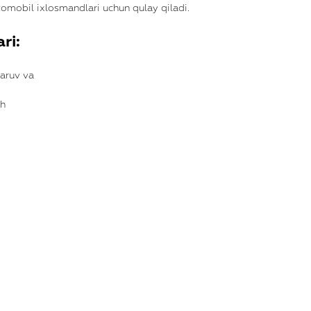
vtomobil ixlosmandlari uchun qulay qiladi.
ri:
aruv va
sh