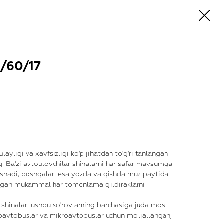
/60/17
yligi va xavfsizligi ko'p jihatdan to'g'ri tanlangan
iq. Ba'zi avtoulovchilar shinalarni har safar mavsumga
rishadi, boshqalari esa yozda va qishda muz paytida
ydigan mukammal har tomonlama g'ildiraklarni
 shinalari ushbu so'rovlarning barchasiga juda mos
roavtobuslar va mikroavtobuslar uchun mo'ljallangan,