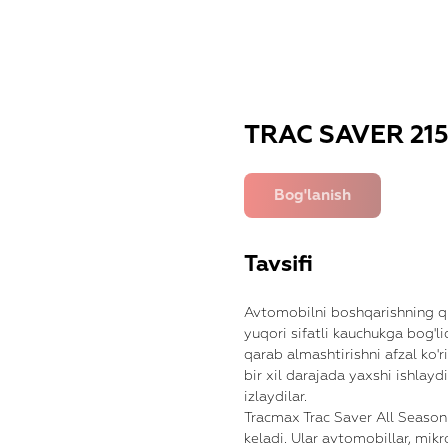
TRAC SAVER 215
Tavsifi
Avtomobilni boshqarishning qula
yuqori sifatli kauchukga bog'l
qarab almashtirishni afzal ko'
bir xil darajada yaxshi ishla
izlaydilar.
Tracmax Trac Saver All Season
keladi. Ular avtomobillar, mik