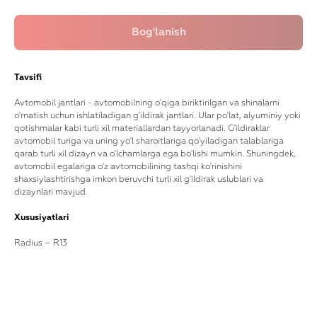
Tavsifi
Avtomobil jantlari - avtomobilning o'qiga biriktirilgan va shinalarni
o'rnatish uchun ishlatiladigan g'ildirak jantlari. Ular po'lat, alyuminiy yoki
qotishmalar kabi turli xil materiallardan tayyorlanadi. G'ildiraklar
avtomobil turiga va uning yo'l sharoitlariga qo'yiladigan talablariga
qarab turli xil dizayn va o'lchamlarga ega bo'lishi mumkin. Shuningdek,
avtomobil egalariga o'z avtomobilining tashqi ko'rinishini
shaxsiylashtirishga imkon beruvchi turli xil g'ildirak uslublari va
dizaynlari mavjud.
Xususiyatlari
Radius – R13