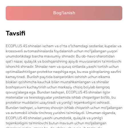
Tavsifi
ECOPLUS 4S shinalari ixcham va oʻrta oʻlchamdagi sedanlar, kupelar va
krossoverli avtomashinalarda foydalanish uchun moʻljallangan yuqori
unumdorlikdagi barcha mavsumiy shinadir. Bu ob-havo sharoitidan
qat'i nazar, qulaylik va boshqarishning ajoyib muvozanatini ta'minlovchi
ishonchli shinadir. Shinalar nam va quruq sirtlarda yaxshi tortish uchun
optimallashtirilgan protektor naqshiga ega, bu esa gidroplaning xavfini
kamaytiradi. Burilish paytida barqarorlikni oshirish uchun elkama
bloklari qo'shimcha kauchuk bilan mustahkamlangan va shinalar
boshqaruvni kuchaytirish uchun markaziy chiziq bo'ylab kengroq
qovurg'alarga ega. Bundan tashqari, ECOPLUS 4S shinalari ilg‘or
materiallar va texnologiyalar yordamida ishlab chiqarilgan bo‘lib, bu
protektor muddatini uzaytiradi va yonilg‘i tejamkorligini oshiradi.
Bundan tashqari, u kamroq shovqin ishlab chiqarish uchun mo'ljallangan
va avtomobil ichida tinchroq yurishni ta'minlaydi. Umuman olganda,
ECOPLUS 4S shinalari yaxshi unumdorlik, qulaylik va yonilg'i
tejamkorligini ta'minlovchi butun mavsum uchun mo'ljallangan