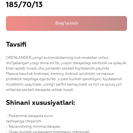
185/70/13
Tavsifi
GRENLANDER yengil avtomobillarining turli modellari uchun
moʻljallangan yozgi shina boʻlib, yuqori darajadagi xavfsizlik va qulaylik
bilan ajralib turadi, shu jumladan sezilarli foydalanish paytida.
Maxsus kauchuk birikmasi, kremniy dioksidi qo'shilishi va maxsus
protektor naqshiga ega bo'lib, u past burilish qarshiligini, foydalanish
muddatini uzaytiradi, yonilg'i sarfini kamaytiradi va ho'l va quruq yo'l
sirtlarida sezilarli darajada ushlab turadi
Shinani xususiyatlari:
- Mukammal darajada suvni
tashqariga chiqarishi
- Tebranishning minimal darajasi
- Qulay burilish va barqaror boshqaruv imkoniyati