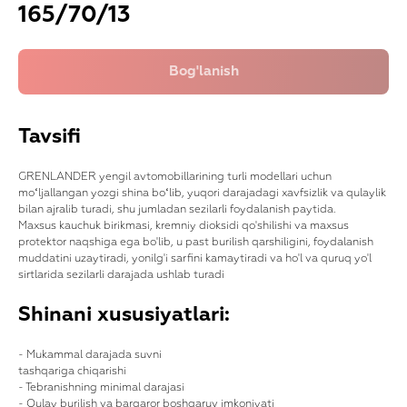
165/70/13
Tavsifi
GRENLANDER yengil avtomobillarining turli modellari uchun
moʻljallangan yozgi shina boʻlib, yuqori darajadagi xavfsizlik va qulaylik
bilan ajralib turadi, shu jumladan sezilarli foydalanish paytida.
Maxsus kauchuk birikmasi, kremniy dioksidi qo'shilishi va maxsus
protektor naqshiga ega bo'lib, u past burilish qarshiligini, foydalanish
muddatini uzaytiradi, yonilg'i sarfini kamaytiradi va ho'l va quruq yo'l
sirtlarida sezilarli darajada ushlab turadi
Shinani xususiyatlari:
- Mukammal darajada suvni
tashqariga chiqarishi
- Tebranishning minimal darajasi
- Qulay burilish va barqaror boshqaruv imkoniyati