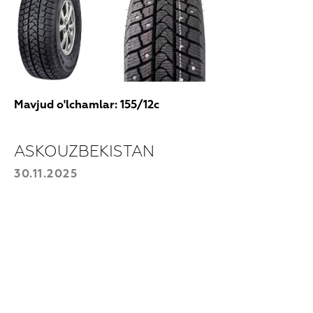
Mavjud o'lchamlar: 155/12c
ASKOUZBEKISTAN
Xarid qilish uchun!
30.11.2025
Ma'lumotlaringizni qoldiring va biz siz
bilan bog’lanamiz
Mahsulotni tanlang
Telefon raqamingiz
+998