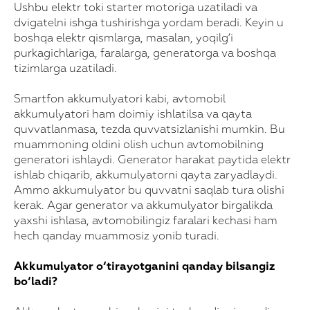
Ushbu elektr toki starter motoriga uzatiladi va
dvigatelni ishga tushirishga yordam beradi. Keyin u
boshqa elektr qismlarga, masalan, yoqilg‘i
purkagichlariga, faralarga, generatorga va boshqa
tizimlarga uzatiladi.
Smartfon akkumulyatori kabi, avtomobil
akkumulyatori ham doimiy ishlatilsa va qayta
quvvatlanmasa, tezda quvvatsizlanishi mumkin. Bu
muammoning oldini olish uchun avtomobilning
generatori ishlaydi. Generator harakat paytida elektr
ishlab chiqarib, akkumulyatorni qayta zaryadlaydi.
Ammo akkumulyator bu quvvatni saqlab tura olishi
kerak. Agar generator va akkumulyator birgalikda
yaxshi ishlasa, avtomobilingiz faralari kechasi ham
hech qanday muammosiz yonib turadi.
Akkumulyator o‘tirayotganini qanday bilsangiz
bo‘ladi?