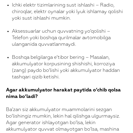
Ichki elektr tizimlarining sust ishlashi – Radio,
chiroqlar, elektr oynalar yoki lyuk ishlamay qolishi
yoki sust ishlashi mumkin.
Aksessuarlar uchun quvvatning yo‘qolishi –
Telefon yoki boshqa qurilmalar avtomobilga
ulanganida quvvatlanmaydi.
Boshqa belgilarga e’tibor bering – Masalan,
akkumulyator korpusining shishishi, korroziya
(zang) paydo bo‘lishi yoki akkumulyator haddan
tashqari qizib ketishi.
Agar akkumulyator harakat paytida o‘chib qolsa
nima bo‘ladi?
Ba’zan siz akkumulyator muammolarini sezgan
bo‘lishingiz mumkin, lekin hal qilishga ulgurmaysiz.
Agar generator ishlayotgan bo‘lsa, lekin
akkumulyator quvvat olmayotgan bo‘lsa, mashina