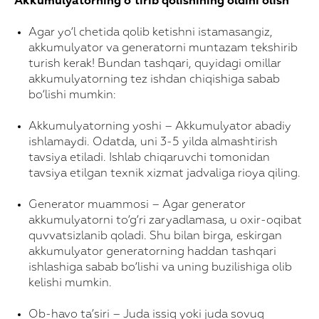
Akkumulyatorning o‘tirib qolishining oldini olish
Agar yo‘l chetida qolib ketishni istamasangiz,
akkumulyator va generatorni muntazam tekshirib
turish kerak! Bundan tashqari, quyidagi omillar
akkumulyatorning tez ishdan chiqishiga sabab
bo‘lishi mumkin:
Akkumulyatorning yoshi – Akkumulyator abadiy
ishlamaydi. Odatda, uni 3-5 yilda almashtirish
tavsiya etiladi. Ishlab chiqaruvchi tomonidan
tavsiya etilgan texnik xizmat jadvaliga rioya qiling.
Generator muammosi – Agar generator
akkumulyatorni to‘g‘ri zaryadlamasa, u oxir-oqibat
quvvatsizlanib qoladi. Shu bilan birga, eskirgan
akkumulyator generatorning haddan tashqari
ishlashiga sabab bo‘lishi va uning buzilishiga olib
kelishi mumkin.
Xarid qilish uchun!
Ob-havo ta’siri – Juda issiq yoki juda sovuq