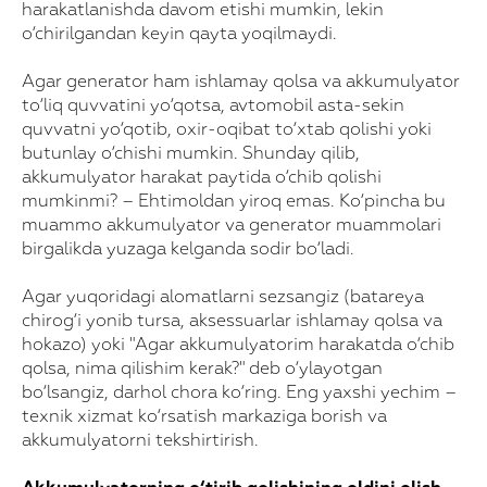
harakatlanishda davom etishi mumkin, lekin
o‘chirilgandan keyin qayta yoqilmaydi.
Agar generator ham ishlamay qolsa va akkumulyator
to‘liq quvvatini yo‘qotsa, avtomobil asta-sekin
quvvatni yo‘qotib, oxir-oqibat to‘xtab qolishi yoki
butunlay o‘chishi mumkin. Shunday qilib,
akkumulyator harakat paytida o‘chib qolishi
mumkinmi? – Ehtimoldan yiroq emas. Ko‘pincha bu
muammo akkumulyator va generator muammolari
birgalikda yuzaga kelganda sodir bo‘ladi.
Agar yuqoridagi alomatlarni sezsangiz (batareya
chirog‘i yonib tursa, aksessuarlar ishlamay qolsa va
hokazo) yoki "Agar akkumulyatorim harakatda o‘chib
qolsa, nima qilishim kerak?" deb o‘ylayotgan
bo‘lsangiz, darhol chora ko‘ring. Eng yaxshi yechim –
texnik xizmat ko‘rsatish markaziga borish va
akkumulyatorni tekshirtirish.