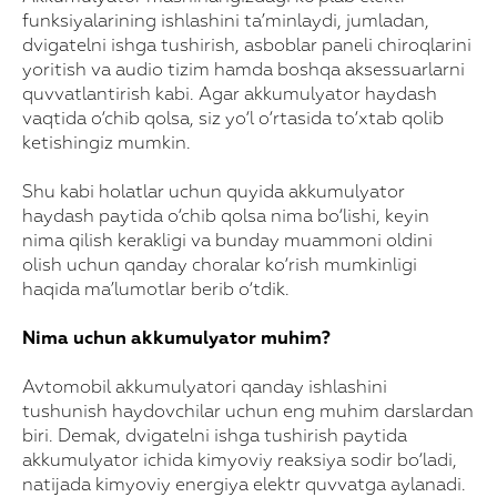
funksiyalarining ishlashini ta’minlaydi, jumladan,
dvigatelni ishga tushirish, asboblar paneli chiroqlarini
yoritish va audio tizim hamda boshqa aksessuarlarni
quvvatlantirish kabi. Agar akkumulyator haydash
vaqtida o‘chib qolsa, siz yo‘l o‘rtasida to‘xtab qolib
ketishingiz mumkin.
Shu kabi holatlar uchun quyida akkumulyator
haydash paytida o‘chib qolsa nima bo‘lishi, keyin
nima qilish kerakligi va bunday muammoni oldini
olish uchun qanday choralar ko‘rish mumkinligi
haqida ma’lumotlar berib o‘tdik.
Nima uchun akkumulyator muhim?
Avtomobil akkumulyatori qanday ishlashini
tushunish haydovchilar uchun eng muhim darslardan
biri. Demak, dvigatelni ishga tushirish paytida
akkumulyator ichida kimyoviy reaksiya sodir bo‘ladi,
natijada kimyoviy energiya elektr quvvatga aylanadi.