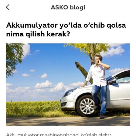
ASKO blogi
Akkumulyator yo‘lda o‘chib qolsa
nima qilish kerak?
Akkumulyator mashinangizdagi ko‘plab elektr