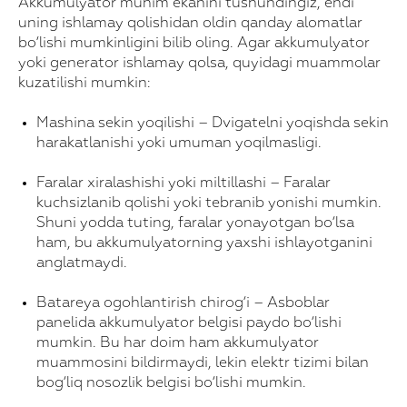
Akkumulyator muhim ekanini tushundingiz, endi
uning ishlamay qolishidan oldin qanday alomatlar
bo‘lishi mumkinligini bilib oling. Agar akkumulyator
yoki generator ishlamay qolsa, quyidagi muammolar
kuzatilishi mumkin:
Mashina sekin yoqilishi – Dvigatelni yoqishda sekin
harakatlanishi yoki umuman yoqilmasligi.
Faralar xiralashishi yoki miltillashi – Faralar
kuchsizlanib qolishi yoki tebranib yonishi mumkin.
Shuni yodda tuting, faralar yonayotgan bo‘lsa
ham, bu akkumulyatorning yaxshi ishlayotganini
anglatmaydi.
Batareya ogohlantirish chirog‘i – Asboblar
panelida akkumulyator belgisi paydo bo‘lishi
mumkin. Bu har doim ham akkumulyator
muammosini bildirmaydi, lekin elektr tizimi bilan
bog‘liq nosozlik belgisi bo‘lishi mumkin.