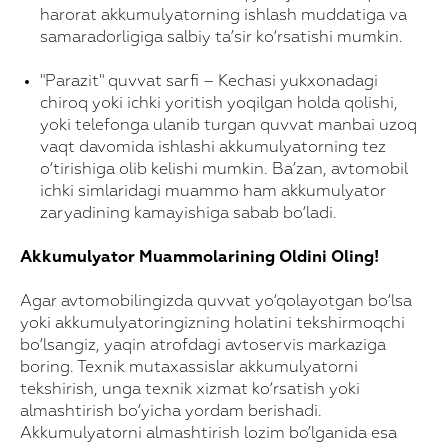
Ma'lumotlaringizni qoldiring va biz siz
harorat akkumulyatorning ishlash muddatiga va
bilan bog’lanamiz
samaradorligiga salbiy ta’sir ko‘rsatishi mumkin.
Mahsulotni tanlang
"Parazit" quvvat sarfi – Kechasi yukxonadagi
chiroq yoki ichki yoritish yoqilgan holda qolishi,
yoki telefonga ulanib turgan quvvat manbai uzoq
Telefon raqamingiz
vaqt davomida ishlashi akkumulyatorning tez
+998
o‘tirishiga olib kelishi mumkin. Ba’zan, avtomobil
ichki simlaridagi muammo ham akkumulyator
zaryadining kamayishiga sabab bo‘ladi.
Yuborish
Akkumulyator Muammolarining Oldini Oling!
Agar avtomobilingizda quvvat yo‘qolayotgan bo‘lsa
yoki akkumulyatoringizning holatini tekshirmoqchi
bo‘lsangiz, yaqin atrofdagi avtoservis markaziga
boring. Texnik mutaxassislar akkumulyatorni
tekshirish, unga texnik xizmat ko‘rsatish yoki
almashtirish bo‘yicha yordam berishadi.
Akkumulyatorni almashtirish lozim bo’lganida esa