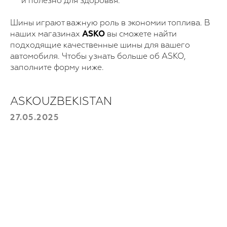
и полезно для здоровья.
Шины играют важную роль в экономии топлива. В
наших магазинах
ASKO
вы сможете найти
подходящие качественные шины для вашего
автомобиля. Чтобы узнать больше об ASKO,
заполните форму ниже.
ASKOUZBEKISTAN
Для покупки!
27.05.2025
Оставьте свои данные, и мы с вами
свяжемся
Выберите продукт
Ваш номер телефона
+998