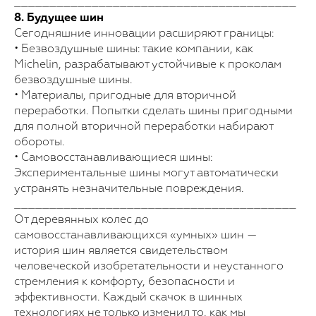
________________________________________
8. Будущее шин
Сегодняшние инновации расширяют границы:
• Безвоздушные шины: такие компании, как
Michelin, разрабатывают устойчивые к проколам
безвоздушные шины.
Для покупки!
• Материалы, пригодные для вторичной
переработки. Попытки сделать шины пригодными
Оставьте свои данные, и мы с вами
для полной вторичной переработки набирают
свяжемся
обороты.
Выберите продукт
• Самовосстанавливающиеся шины:
Экспериментальные шины могут автоматически
устранять незначительные повреждения.
________________________________________
Ваш номер телефона
От деревянных колес до
+998
самовосстанавливающихся «умных» шин —
история шин является свидетельством
человеческой изобретательности и неустанного
стремления к комфорту, безопасности и
Отправить
эффективности. Каждый скачок в шинных
технологиях не только изменил то, как мы