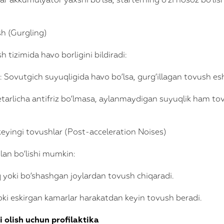
ar akkumulyator yaxshi bo‘lsa, starterning o‘zi nosoz bo‘li
sh (Gurgling)
 tizimida havo borligini bildiradi:
 Sovutgich suyuqligida havo bo‘lsa, gurg‘illagan tovush eshi
tarlicha antifriz bo‘lmasa, aylanmaydigan suyuqlik ham tov
keyingi tovushlar (Post-acceleration Noises)
lan bo‘lishi mumkin:
iq yoki bo‘shashgan joylardan tovush chiqaradi.
oki eskirgan kamarlar harakatdan keyin tovush beradi.
i olish uchun profilaktika