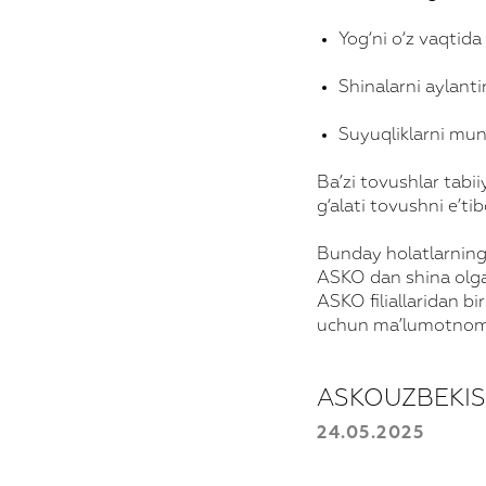
Yog‘ni o‘z vaqtida
Shinalarni aylanti
Suyuqliklarni mun
Ba’zi tovushlar tabii
g‘alati tovushni e’ti
Bunday holatlarning s
ASKO dan shina olga
ASKO filiallaridan bi
uchun ma’lumotnomani
ASKOUZBEKI
24.05.2025