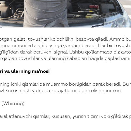
gan g‘alati tovushlar ko‘pchilikni bezovta qiladi. Ammo b
 muammoni erta aniqlashga yordam beradi. Har bir tovush
‘lig‘idan darak beruvchi signal. Ushbu qo‘llanmada biz avt
rqalgan tovushlar va ularning sabablari haqida gaplashami
i va ularning ma'nosi
ning ichki qismlarida muammo borligidan darak beradi. Bu 
izlikni oshirish va katta xarajatlarni oldini olish mumkin.
h (Whirring)
akatlanuvchi qismlar, xususan, yurish tizimi yoki g‘ildirak 