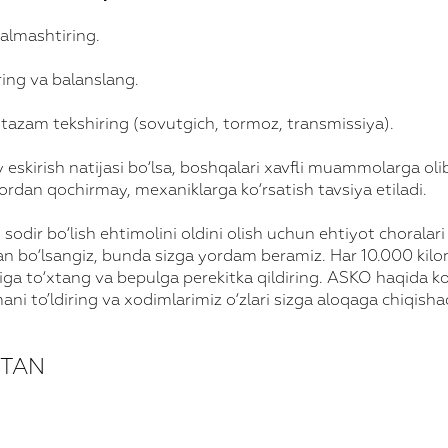
 almashtiring.
ring va balanslang.
tazam tekshiring (sovutgich, tormoz, transmissiya).
y eskirish natijasi bo‘lsa, boshqalari xavfli muammolarga ol
bordan qochirmay, mexaniklarga ko‘rsatish tavsiya etiladi.
odir bo‘lish ehtimolini oldini olish uchun ehtiyot choralari
n bo‘lsangiz, bunda sizga yordam beramiz. Har 10.000 kil
riga to‘xtang va bepulga perekitka qildiring. ASKO haqida ko‘
 to’ldiring va xodimlarimiz o‘zlari sizga aloqaga chiqishad
STAN