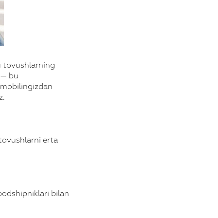
u tovushlarning
 — bu
omobilingizdan
z.
tovushlarni erta
podshipniklari bilan