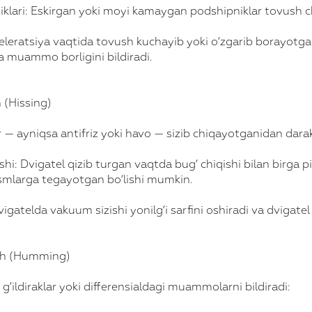
niklari: Eskirgan yoki moyi kamaygan podshipniklar tovush c
eleratsiya vaqtida tovush kuchayib yoki o‘zgarib borayotga
a muammo borligini bildiradi.
 (Hissing)
ar — ayniqsa antifriz yoki havo — sizib chiqayotganidan dara
ishi: Dvigatel qizib turgan vaqtda bug‘ chiqishi bilan birga pi
qismlarga tegayotgan bo‘lishi mumkin.
igatelda vakuum sizishi yonilg‘i sarfini oshiradi va dvigatel 
ush (Humming)
g‘ildiraklar yoki differensialdagi muammolarni bildiradi: