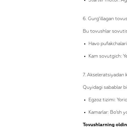
Starter motor: Ag
6. Gurg‘illagan tovu
Bu tovushlar sovutish
Havo pufakchalari:
Kam sovutgich: Ye
7. Akseleratsiyadan 
Quyidagi sabablar bi
Egzoz tizimi: Yor
Kamarlar: Bo‘sh y
Tovushlarning oldin