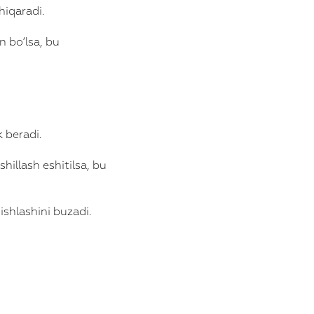
hiqaradi.
n bo‘lsa, bu
k beradi.
shillash eshitilsa, bu
ishlashini buzadi.