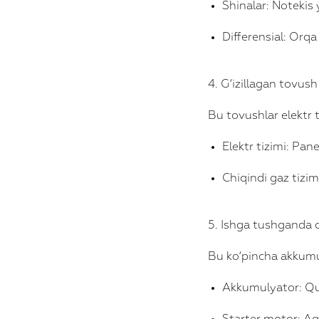
Shinalar: Notekis
Differensial: Or
4. G‘izillagan tovus
Bu tovushlar elektr 
Elektr tizimi: Pan
Chiqindi gaz tizi
5. Ishga tushganda c
Bu ko‘pincha akkumul
Akkumulyator: Qu