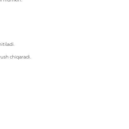
shi mumkin.
tiladi.
ush chiqaradi.