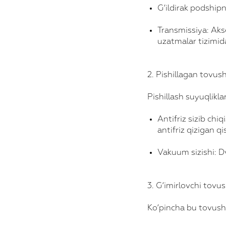
G‘ildirak podship
Transmissiya: Aks
uzatmalar tizimid
2. Pishillagan tovush
Pishillash suyuqlikl
Antifriz sizib chiq
antifriz qizigan 
Vakuum sizishi: Dv
3. G‘imirlovchi tov
Ko‘pincha bu tovush 