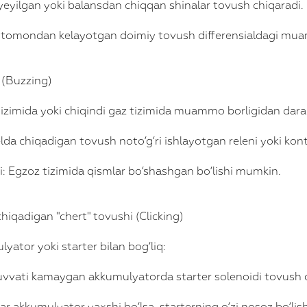
 yeyilgan yoki balansdan chiqqan shinalar tovush chiqaradi.
qa tomondan kelayotgan doimiy tovush differensialdagi mu
h (Buzzing)
tizimida yoki chiqindi gaz tizimida muammo borligidan dara
elda chiqadigan tovush noto‘g‘ri ishlayotgan releni yoki konta
mi: Egzoz tizimida qismlar bo‘shashgan bo‘lishi mumkin.
hiqadigan "chert" tovushi (Clicking)
yator yoki starter bilan bog‘liq:
vvati kamaygan akkumulyatorda starter solenoidi tovush c