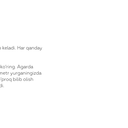
ib keladi. Har qanday
 ko‘ring. Agarda
ometr yurganingizda
proq bilib olish
i.