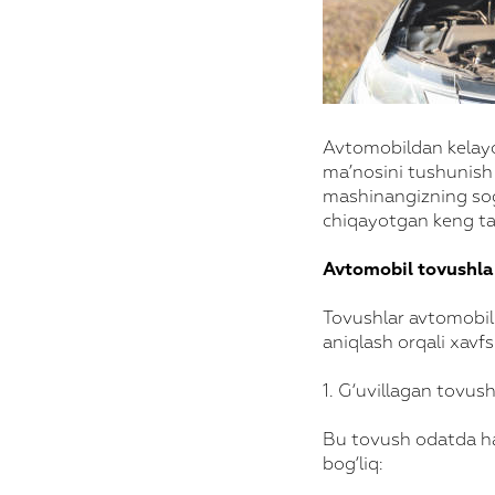
Avtomobildan kelayot
ma’nosini tushunish
mashinangizning sog
chiqayotgan keng ta
Avtomobil tovushlar
Tovushlar avtomobil
aniqlash orqali xavfs
1. G‘uvillagan tovus
Bu tovush odatda har
bog‘liq: