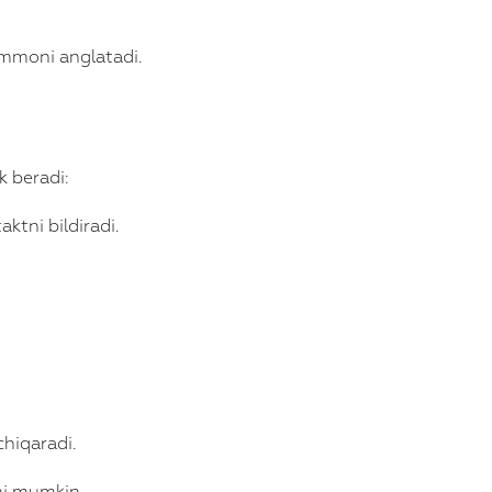
ammoni anglatadi.
k beradi:
ktni bildiradi.
hiqaradi.