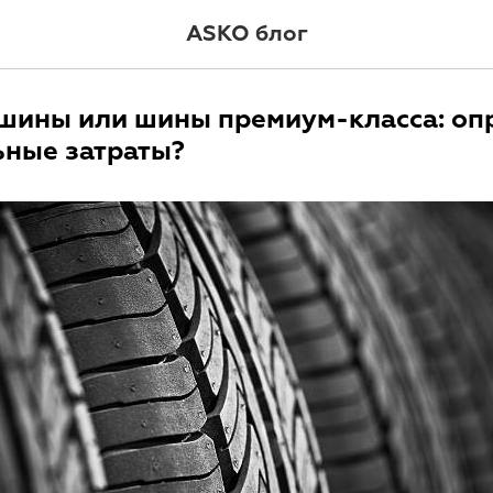
ASKO блог
шины или шины премиум-класса: оп
ные затраты?