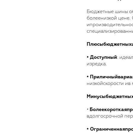
Бюджетные шины о
болеенизкой цене.
ипроизводительнос
специализированны
Плюсыбюджетных
• Доступный
: идеа
изредка.
• Приличныйвариа
низкойскорости ив
Минусыбюджетных
•
Болеекороткаяпр
вдолгосрочной пер
• Ограниченнаяпр