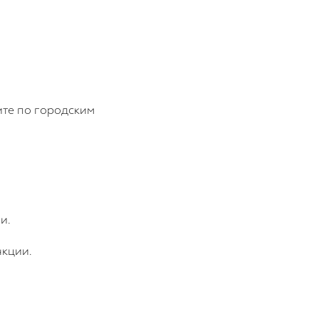
ите по городским
и.
нкции.