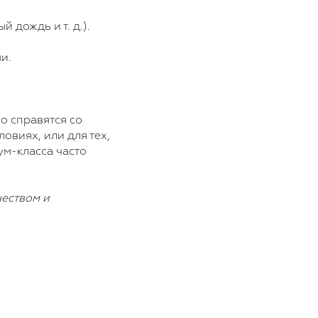
 дождь и т. д.).
и.
о справятся со
ловиях, или для тех,
ум-класса часто
чеством и