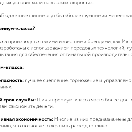
дных условияхили навысоких скоростях.
:
Бюджетные шинымогут бытьболее шумнымии менеепла
емиум-класса?
а производятся такими известными брендами, как Miche
разработаны с использованием передовых технологий, л
пытания для обеспечения оптимальной производительно
м-класса:
пасность:
лучшее сцепление, торможение и управляемос
виях.
й срок службы:
Шины премиум-класса часто более долго
вам сэкономить деньги.
ивная экономичность:
Многие из них предназначены д
нию, что позволяет сократить расход топлива.