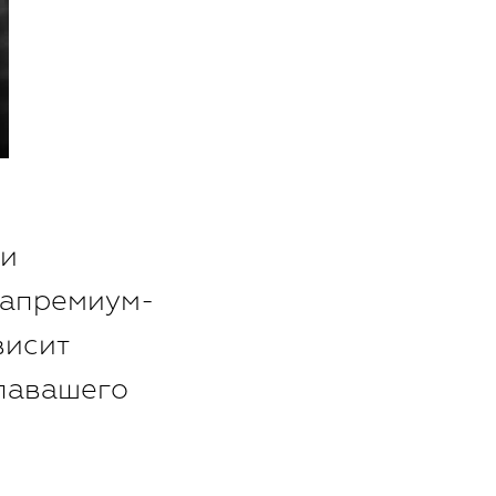
ли
напремиум-
висит
павашего