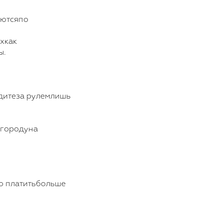
аютсяпо
хкак
ы.
здитеза рулемлишь
 городуна
но платитьбольше