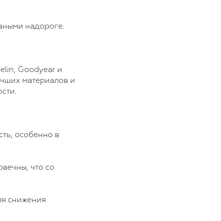
вными надороге.
lin, Goodyear и
учших материалов и
сти.
ть, особенно в
вечны, что со
ля снижения