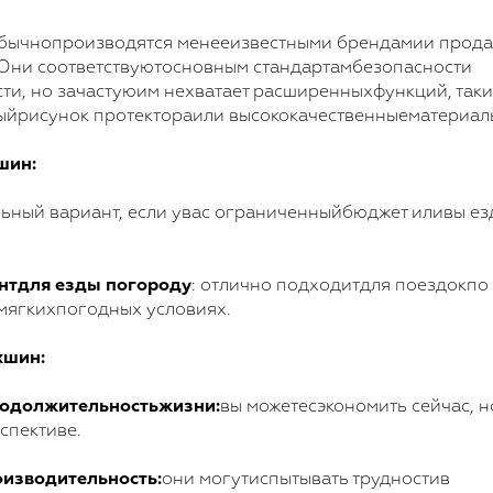
бычнопроизводятся менееизвестными брендамии прод
 Они соответствуютосновным стандартамбезопасности
ти, но зачастуюим нехватает расширенныхфункций, таки
йрисунок протектораили высококачественныематериал
шин:
льный вариант, если увас ограниченныйбюджет иливы е
нтдля езды погороду
: отлично подходитдля поездокпо
 мягкихпогодных условиях.
шин:
одолжительностьжизни:
вы можетесэкономить сейчас, 
спективе.
оизводительность:
они могутиспытывать трудностив