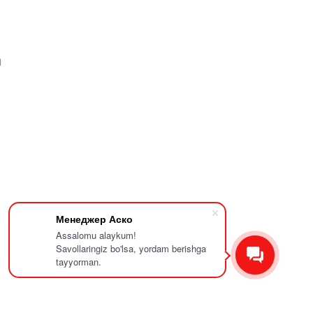
я
Менеджер Аско
Assalomu alaykum!
Savollaringiz bo'lsa, yordam berishga
tayyorman.