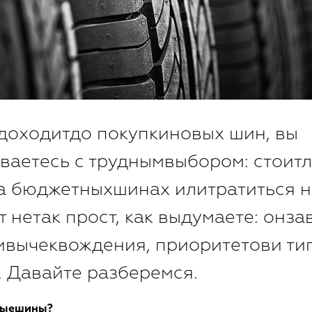
 доходитдо покупкиновых шин, вы
ваетесь с труднымвыбором: стоит
а бюджетныхшинах илитратиться 
 нетак прост, как выдумаете: онза
ивычеквождения, приоритетови ти
. Давайте разберемся.
ныешины?