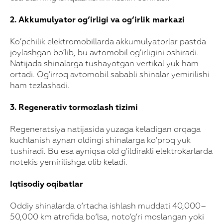
2. Akkumulyator og‘irligi va og‘irlik markazi
Ko‘pchilik elektromobillarda akkumulyatorlar pastda
joylashgan bo‘lib, bu avtomobil og‘irligini oshiradi.
Natijada shinalarga tushayotgan vertikal yuk ham
ortadi. Og‘irroq avtomobil sababli shinalar yemirilishi
ham tezlashadi.
3. Regenerativ tormozlash tizimi
Regeneratsiya natijasida yuzaga keladigan orqaga
kuchlanish aynan oldingi shinalarga ko‘proq yuk
tushiradi. Bu esa ayniqsa old g‘ildirakli elektrokarlarda
notekis yemirilishga olib keladi.
Iqtisodiy oqibatlar
Oddiy shinalarda o‘rtacha ishlash muddati 40,000–
50,000 km atrofida bo‘lsa, noto‘g‘ri moslangan yoki