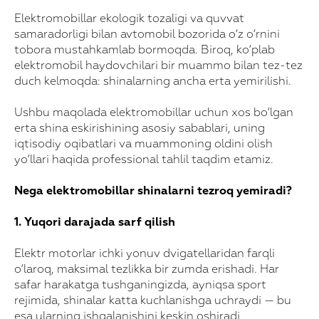
Elektromobillar ekologik tozaligi va quvvat
samaradorligi bilan avtomobil bozorida o‘z o‘rnini
tobora mustahkamlab bormoqda. Biroq, ko‘plab
elektromobil haydovchilari bir muammo bilan tez-tez
duch kelmoqda: shinalarning ancha erta yemirilishi.
Ushbu maqolada elektromobillar uchun xos bo‘lgan
erta shina eskirishining asosiy sabablari, uning
iqtisodiy oqibatlari va muammoning oldini olish
yo‘llari haqida professional tahlil taqdim etamiz.
Nega elektromobillar shinalarni tezroq yemiradi?
1. Yuqori darajada sarf qilish
Elektr motorlar ichki yonuv dvigatellaridan farqli
o‘laroq, maksimal tezlikka bir zumda erishadi. Har
safar harakatga tushganingizda, ayniqsa sport
rejimida, shinalar katta kuchlanishga uchraydi — bu
esa ularning ishqalanishini keskin oshiradi.