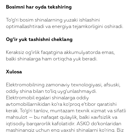
Bosimni har oyda tekshiring
To‘g‘ri bosim shinalarning yuzaki ishlashini
optimallashtiradi va energiya tejamkorligini oshiradi.
Og‘ir yuk tashishni cheklang
Keraksiz og‘irlik faqatgina akkumulyatorda emas,
balki shinalarga ham ortiqcha yuk beradi.
Xulosa
Elektromobilning zamonaviy texnologiyasi, afsuski,
oddiy shina bilan to‘liq uyg‘unlashmaydi.
Xarid qilish uchun!
Elektromobil egalari shinalarga oddiy
avtomobillarnikidan ko‘ra ko‘proq e’tibor qaratishi
Ma'lumotlaringizni qoldiring va biz siz
kerak. To‘g‘ri tanlov, muntazam texnik xizmat va sifatli
bilan bog’lanamiz
mahsulot — bu nafaqat qulaylik, balki xavfsizlik va
Mahsulotni tanlang
iqtisodiy barqarorlik kafolatidir. ASKO do‘konlaridan
mashinangiz uchun eng yaxshi shinalarni ko‘ring. Biz