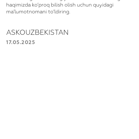
haqimizda ko‘proq bilish olish uchun quyidagi
ma’lumotnomani to‘ldiring.
Telefon raqamingiz
+998
ASKOUZBEKISTAN
17.05.2025
Yuborish