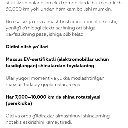
sifatsiz shinalar bilan elektromobillarda bu ko‘rsatkich
30,000 km yoki undan ham kam bo‘lishi mumkin.
Bu esa sizga erta almashtirish xarajatini olib kelishi,
yonilg‘i o‘rnidagi elektr sarfining ortishiga,
xavfsizlikning pasayishiga olib keladi.
Oldini olish yo‘llari
Maxsus EV-sertifikatli (elektromobillar uchun
tasdiqlangan) shinalardan foydalaning
Ular yuqori moment va yukka moslashtirilgan
maxsus tarkibiy qoplamalarga ega.
Har 7,000–10,000 km da shina rotatsiyasi
(perekidka)
Old va orqa g‘ildiraklar almashinuvi shinalarning
notekis eskirishini kamaytiradi.