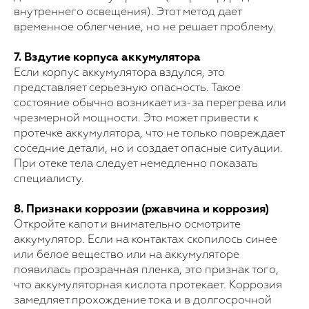
внутреннего освещения). Этот метод дает
временное облегчение, но не решает проблему.
7. Вздутие корпуса аккумулятора
Если корпус аккумулятора вздулся, это
представляет серьезную опасность. Такое
состояние обычно возникает из-за перегрева или
чрезмерной мощности. Это может привести к
протечке аккумулятора, что не только повреждает
соседние детали, но и создает опасные ситуации.
При отеке тела следует немедленно показать
специалисту.
8. Признаки коррозии (ржавчина и коррозия)
Откройте капот и внимательно осмотрите
аккумулятор. Если на контактах скопилось синее
или белое вещество или на аккумуляторе
появилась прозрачная пленка, это признак того,
что аккумуляторная кислота протекает. Коррозия
Для покупки!
замедляет прохождение тока и в долгосрочной