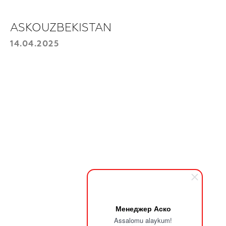
Ma'lumotlaringizni qoldiring va biz siz
bilan bog’lanamiz
ASKOUZBEKISTAN
Mahsulotni tanlang
14.04.2025
Telefon raqamingiz
+998
Yuborish
Менеджер Аско
Assalomu alaykum!