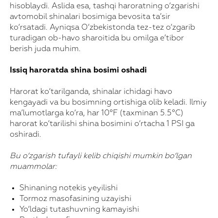
hisoblaydi. Aslida esa, tashqi haroratning o‘zgarishi
avtomobil shinalari bosimiga bevosita ta’sir
ko‘rsatadi. Ayniqsa O‘zbekistonda tez-tez o‘zgarib
turadigan ob-havo sharoitida bu omilga e’tibor
berish juda muhim.
Issiq haroratda shina bosimi oshadi
Harorat ko‘tarilganda, shinalar ichidagi havo
kengayadi va bu bosimning ortishiga olib keladi. Ilmiy
ma’lumotlarga ko‘ra, har 10°F (taxminan 5.5°C)
harorat ko‘tarilishi shina bosimini o‘rtacha 1 PSI ga
oshiradi.
Bu o‘zgarish tufayli kelib chiqishi mumkin bo‘lgan
muammolar:
Shinaning notekis yeyilishi
Tormoz masofasining uzayishi
Yo‘ldagi tutashuvning kamayishi