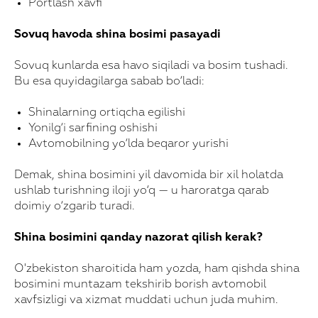
Portlash xavfi
Sovuq havoda shina bosimi pasayadi
Sovuq kunlarda esa havo siqiladi va bosim tushadi.
Bu esa quyidagilarga sabab bo‘ladi:
Shinalarning ortiqcha egilishi
Yonilg‘i sarfining oshishi
Avtomobilning yo‘lda beqaror yurishi
Demak, shina bosimini yil davomida bir xil holatda
ushlab turishning iloji yo‘q — u haroratga qarab
doimiy o‘zgarib turadi.
Shina bosimini qanday nazorat qilish kerak?
O'zbekiston sharoitida ham yozda, ham qishda shina
bosimini muntazam tekshirib borish avtomobil
xavfsizligi va xizmat muddati uchun juda muhim.