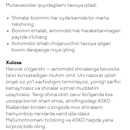
Mutaxassislar quyidagilarni tavsiya qiladi:
Shinalar bosimini har oyda kamida bir marta
tekshiring
Bosimni ertalab, avtomobil hali harakatlanmagan
paytda o‘lchang
Avtomobil ishlab chiqaruvchisi tavsiya qilgan
bosim darajasiga rioya qiling
Xulosa
Harorat o‘zgarishi — avtomobil shinalariga bevosita
ta’sir ko‘rsatadigan muhim omil. Uni nazorat qilish
orqali siz yo‘l xavfsizligini ta’minlaysiz, yonilg‘i sarfini
kamaytirasiz va shinalar xizmat muddatini
uzaytirasiz. Yangi shina olish zarur bo‘lganda esa
uzoqqa borish shart emas, atrofingizdagi ASKO
filiallaridan biridan o‘zingizda mos shinalarni
hamyonbop narxlarda xarid qila olasiz.
Ma’lumotnomani to‘ldiring va ASKO haqida yana
Xarid qilish uchun!
ko‘proq bilib oling.