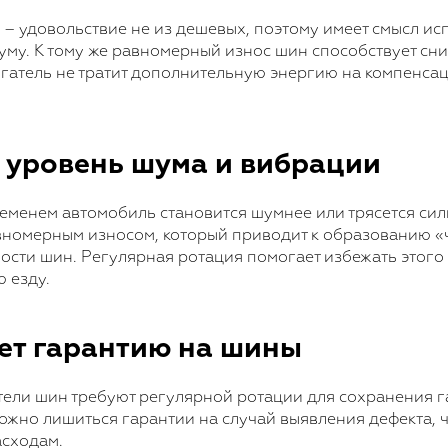
– удовольствие не из дешевых, поэтому имеет смысл ис
уму. К тому же равномерный износ шин способствует с
вигатель не тратит дополнительную энергию на компенса
т уровень шума и вибрации
ременем автомобиль становится шумнее или трясется сил
вномерным износом, который приводит к образованию 
ости шин. Регулярная ротация помогает избежать этого
 езду.
яет гарантию на шины
ели шин требуют регулярной ротации для сохранения г
ожно лишиться гарантии на случай выявления дефекта, ч
сходам.