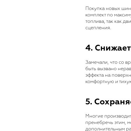
Покупка новых шин 
комплект по максим
топлива, так как д
сцепления.
4. Снижае
Замечали, что со в
быть вызвано нера
эффекта на поверхн
комфортную и тихую
5. Сохран
Многие производит
пренебречь этим, м
дополнительным ра