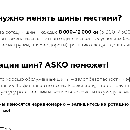
 нужно менять шины местами?
та ротации шин – каждые
8 000–12 000 км
(5 000–7 500
й замене масла. Если вы ездите в сложных условиях (э
ие нагрузки, плохие дороги), ротацию следует делать ч
ация шин? ASKO поможет!
что хорошо обслуженные шины – залог безопасности и э
наших 40 филиалов по всему Узбекистану, чтобы получи
слугу ротации шин и экспертные советы по уходу за ни
ны износятся неравномерно – запишитесь на ротацию 
стью!