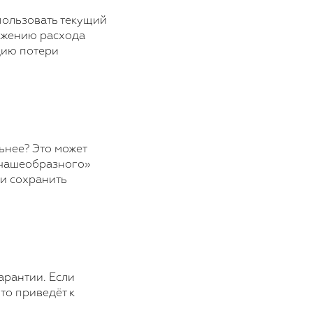
пользовать текущий
нижению расхода
цию потери
ьнее? Это может
«чашеобразного»
 и сохранить
арантии. Если
то приведёт к