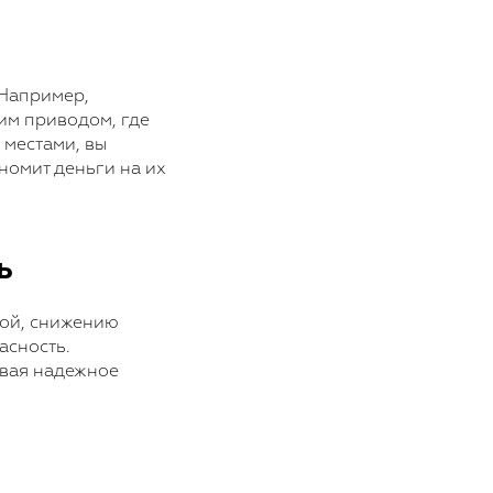
 Например,
им приводом, где
 местами, вы
номит деньги на их
ь
гой, снижению
асность.
ивая надежное