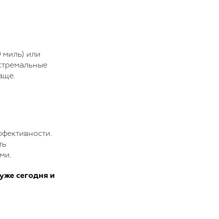
 миль) или
кстремальные
аще.
ффективности.
ть
ми.
уже сегодня и