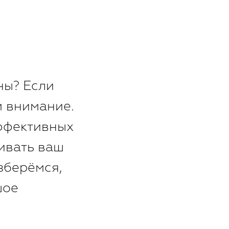
ны? Если
м внимание.
эффективных
ивать ваш
зберёмся,
шое