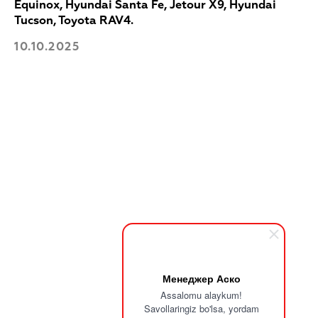
Equinox, Hyundai Santa Fe, Jetour X9, Hyundai
Tucson, Toyota RAV4.
10.10.2025
Для покупки!
Оставьте свои данные, и мы с вами
свяжемся
Выберите продукт
Ваш номер телефона
Менеджер Аско
+998
Assalomu alaykum!
Savollaringiz bo'lsa, yordam