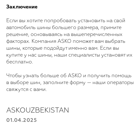
Заключение
Если вы хотите попробовать установить на свой
автомобиль шины большего размера, примите
решение, основываясь на вышеперечисленных
факторах. Компания ASKO поможет вам выбрать
шины, которые подойдут именно вам. Если вы
купите у нас шины, наши специалисты установят их
Для покупки!
бесплатно.
Оставьте свои данные, и мы с вами
свяжемся
Чтобы узнать больше об ASKO и получить помощь
в выборе шин, заполните форму — наши операторы
Выберите продукт
свяжутся с вами.
Ваш номер телефона
ASKOUZBEKISTAN
+998
01.04.2025