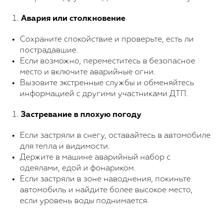
Авария или столкновение
Сохраните спокойствие и проверьте, есть ли
пострадавшие.
Если возможно, переместитесь в безопасное
место и включите аварийные огни.
Вызовите экстренные службы и обменяйтесь
информацией с другими участниками ДТП.
Для покупки!
Застревание в плохую погоду
Оставьте свои данные, и мы с вами
Если застряли в снегу, оставайтесь в автомобиле
свяжемся
для тепла и видимости.
Выберите продукт
Держите в машине аварийный набор с
одеялами, едой и фонариком.
Если застряли в зоне наводнения, покиньте
Ваш номер телефона
автомобиль и найдите более высокое место,
если уровень воды поднимается.
+998