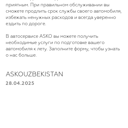
приятным. При правильном обслуживании вы
сможете продлить срок службы своего автомобиля,
избежать ненужных расходов и всегда уверенно
ездить по дороге.
Для покупки!
В автосервисе ASKO вы можете получить
необходимые услуги по подготовке вашего
Оставьте свои данные, и мы с вами
автомобиля к лету. Заполните форму, чтобы узнать
свяжемся
о нас больше.
Выберите продукт
ASKOUZBEKISTAN
Ваш номер телефона
28.04.2025
+998
Отправить