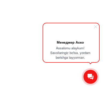
Менеджер Аско
Assalomu alaykum!
Savollaringiz bo'lsa, yordam
berishga tayyorman.