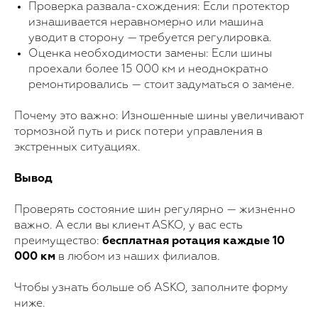
Проверка развала-схождения: Если протектор
изнашивается неравномерно или машина
уводит в сторону — требуется регулировка.
Оценка необходимости замены: Если шины
проехали более 15 000 км и неоднократно
ремонтировались — стоит задуматься о замене.
Почему это важно: Изношенные шины увеличивают
тормозной путь и риск потери управления в
экстренных ситуациях.
Вывод
Для покупки!
Проверять состояние шин регулярно — жизненно
важно. А если вы клиент ASKO, у вас есть
Оставьте свои данные, и мы с вами
преимущество:
бесплатная ротация каждые 10
свяжемся
000 км
в любом из наших филиалов.
Выберите продукт
Чтобы узнать больше об ASKO, заполните форму
ниже.
Ваш номер телефона