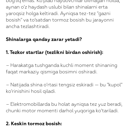
bog‘liq emas. Ko‘plab haydovchilar bilmagan holda,
aynan o‘z haydash uslubi bilan shinalarni erta
yaroqsiz holga keltiradi. Ayniqsa tez-tez "gazni
bosish" va to‘satdan tormoz bosish bu jarayonni
ancha tezlashtiradi.
Shinalarga qanday zarar yetadi?
1. Tezkor startlar (tezlikni birdan oshirish):
– Harakatga tushganda kuchli moment shinaning
faqat markaziy qismiga bosimni oshiradi.
– Natijada shina o‘rtasi tengsiz eskiradi — bu "kupol"
ko‘rinishini hosil qiladi.
– Elektromobillarda bu holat ayniqsa tez yuz beradi,
chunki motor momenti darhol yuqoriga ko‘tariladi.
2. Keskin tormoz bosish: