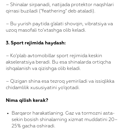
– Shinalar sirpanadi, natijada protektor naqshlari
qirrasi buziladi ("feathering" deb ataladi).
– Bu yurish paytida g‘alati shovqin, vibratsiya va
uzoq masofali to‘xtashga olib keladi.
3. Sport rejimida haydash:
– Ko‘plab avtomobillar sport rejimida keskin
akseleratsiya beradi. Bu esa shinalarda ortiqcha
ishqalanish va qizishga olib keladi.
– Qizigan shina esa tezroq yemiriladi va issiqlikka
chidamlilik xususiyatini yo‘qotadi.
Nima qilish kerak?
Barqaror harakatlaning. Gaz va tormozni asta-
sekin bosish shinalarning xizmat muddatini 20–
25% gacha oshiradi.