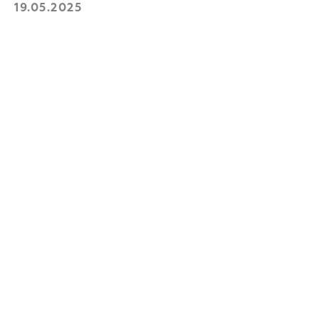
Mahsulotni tanlang
19.05.2025
Telefon raqamingiz
+998
Yuborish