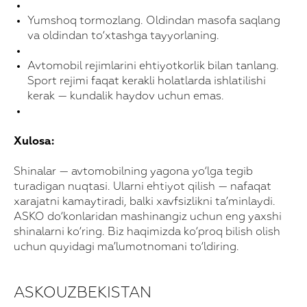
Yumshoq tormozlang. Oldindan masofa saqlang
va oldindan to‘xtashga tayyorlaning.
Avtomobil rejimlarini ehtiyotkorlik bilan tanlang.
Sport rejimi faqat kerakli holatlarda ishlatilishi
kerak — kundalik haydov uchun emas.
Xulosa:
Shinalar — avtomobilning yagona yo‘lga tegib
turadigan nuqtasi. Ularni ehtiyot qilish — nafaqat
xarajatni kamaytiradi, balki xavfsizlikni ta’minlaydi.
ASKO do‘konlaridan mashinangiz uchun eng yaxshi
shinalarni ko‘ring. Biz haqimizda ko‘proq bilish olish
uchun quyidagi ma’lumotnomani to‘ldiring.
Xarid qilish uchun!
Ma'lumotlaringizni qoldiring va biz siz
bilan bog’lanamiz
ASKOUZBEKISTAN