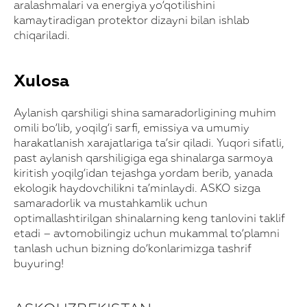
aralashmalari va energiya yo‘qotilishini
kamaytiradigan protektor dizayni bilan ishlab
chiqariladi.
Xulosa
Aylanish qarshiligi shina samaradorligining muhim
omili bo‘lib, yoqilg‘i sarfi, emissiya va umumiy
harakatlanish xarajatlariga ta’sir qiladi. Yuqori sifatli,
past aylanish qarshiligiga ega shinalarga sarmoya
kiritish yoqilg‘idan tejashga yordam berib, yanada
Xarid qilish uchun!
ekologik haydovchilikni ta’minlaydi. ASKO sizga
Ma'lumotlaringizni qoldiring va biz siz
samaradorlik va mustahkamlik uchun
bilan bog’lanamiz
optimallashtirilgan shinalarning keng tanlovini taklif
Mahsulotni tanlang
etadi – avtomobilingiz uchun mukammal to‘plamni
tanlash uchun bizning do‘konlarimizga tashrif
buyuring!
Telefon raqamingiz