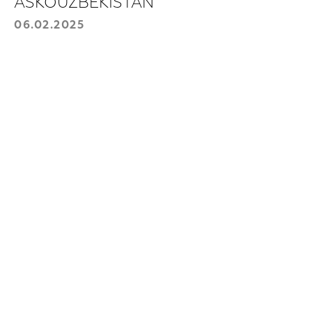
ASKOUZBEKISTAN
+998
06.02.2025
Yuborish