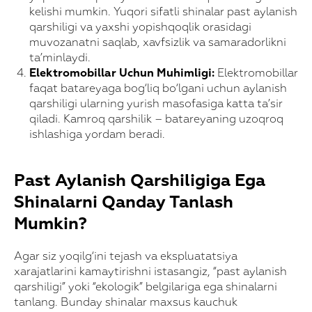
kelishi mumkin. Yuqori sifatli shinalar past aylanish
qarshiligi va yaxshi yopishqoqlik orasidagi
muvozanatni saqlab, xavfsizlik va samaradorlikni
ta’minlaydi.
Elektromobillar Uchun Muhimligi:
Elektromobillar
faqat batareyaga bog‘liq bo‘lgani uchun aylanish
qarshiligi ularning yurish masofasiga katta ta’sir
qiladi. Kamroq qarshilik – batareyaning uzoqroq
ishlashiga yordam beradi.
Past Aylanish Qarshiligiga Ega
Shinalarni Qanday Tanlash
Mumkin?
Agar siz yoqilg‘ini tejash va ekspluatatsiya
xarajatlarini kamaytirishni istasangiz, “past aylanish
qarshiligi” yoki “ekologik” belgilariga ega shinalarni
tanlang. Bunday shinalar maxsus kauchuk