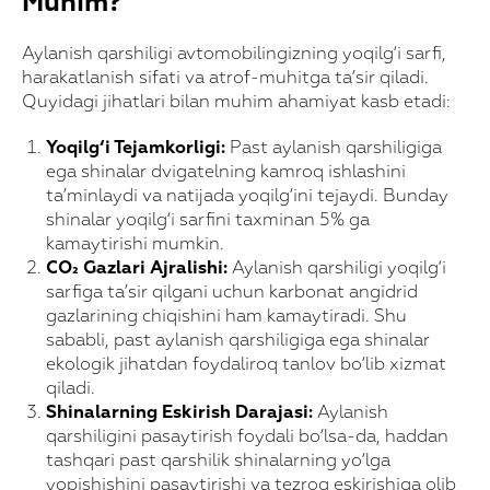
Muhim?
Aylanish qarshiligi avtomobilingizning yoqilg‘i sarfi,
harakatlanish sifati va atrof-muhitga ta’sir qiladi.
Quyidagi jihatlari bilan muhim ahamiyat kasb etadi:
Yoqilg‘i Tejamkorligi:
Past aylanish qarshiligiga
ega shinalar dvigatelning kamroq ishlashini
ta’minlaydi va natijada yoqilg‘ini tejaydi. Bunday
shinalar yoqilg‘i sarfini taxminan 5% ga
kamaytirishi mumkin.
CO₂ Gazlari Ajralishi:
Aylanish qarshiligi yoqilg‘i
sarfiga ta’sir qilgani uchun karbonat angidrid
gazlarining chiqishini ham kamaytiradi. Shu
sababli, past aylanish qarshiligiga ega shinalar
ekologik jihatdan foydaliroq tanlov bo‘lib xizmat
qiladi.
Shinalarning Eskirish Darajasi:
Aylanish
qarshiligini pasaytirish foydali bo‘lsa-da, haddan
tashqari past qarshilik shinalarning yo‘lga
yopishishini pasaytirishi va tezroq eskirishiga olib