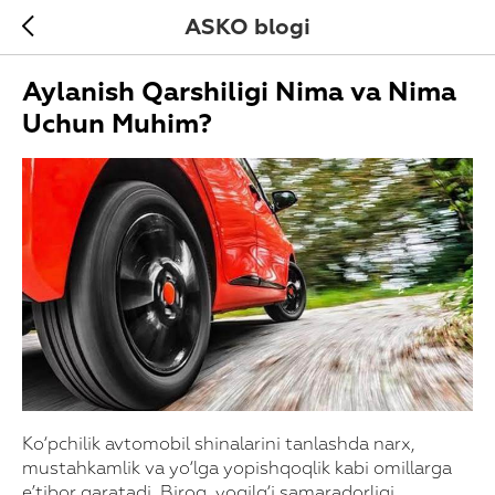
ASKO blogi
Aylanish Qarshiligi Nima va Nima
Uchun Muhim?
Ko‘pchilik avtomobil shinalarini tanlashda narx,
mustahkamlik va yo‘lga yopishqoqlik kabi omillarga
e’tibor qaratadi. Biroq, yoqilg‘i samaradorligi,