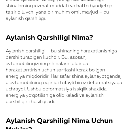
shinalarning xizmat muddati va hatto byudjetga
ta’sir qiluvchi yana bir muhim omil mavjud – bu
aylanish qarshiligi.
Aylanish Qarshiligi Nima?
Aylanish qarshiligi – bu shinaning harakatlanishiga
qarshi turadigan kuchdir. Bu, asosan,
avtomobilingizning shinalarni oldinga
harakatlantirish uchun sarflashi kerak bo‘lgan
energiya miqdoridir. Har safar shina aylanayotganda,
u avtomobilning og‘irligi tufayli biroz deformatsiyaga
uchraydi. Ushbu deformatsiya issiqlik shaklida
energiya yo‘qotilishiga olib keladi va aylanish
qarshiligini hosil qiladi.
Aylanish Qarshiligi Nima Uchun