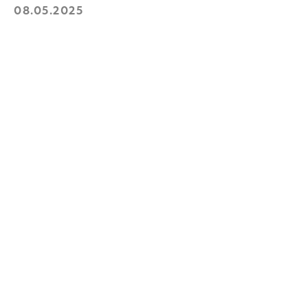
Выберите продукт
08.05.2025
Ваш номер телефона
+998
Отправить