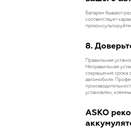
Батареи бывают раз
соответствует хара
проконсультируйтес
8. Доверь
Правильная устано
Неправильная устан
сокращение срока 
автомобиля. Профес
производительность
установлен, клеммы
ASKO реко
аккумулят