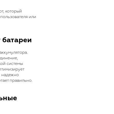
т, который
 пользователя или
 батареи
аккумулятора.
единение,
кой системы
оптимизирует
р надежно
отает правильно.
ьные