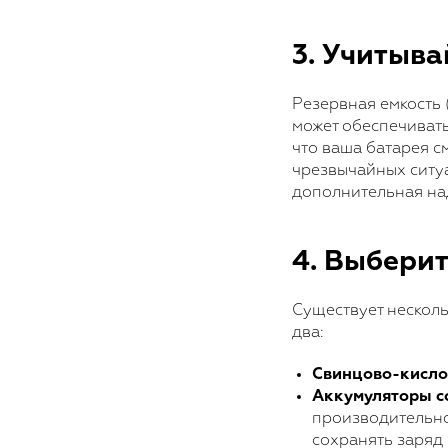
3. Учитыва
Резервная емкость 
может обеспечивать
что ваша батарея с
чрезвычайных ситуа
дополнительная на
4. Выбери
Существует несколь
два:
Свинцово-кисло
Аккумуляторы с
производительно
сохранять заряд