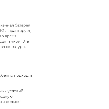
яженная батарея
RC гарантирует,
во время
одят зимой. Эта
 температуры.
собенно подходят
ных условий.
ходную
сти дольше