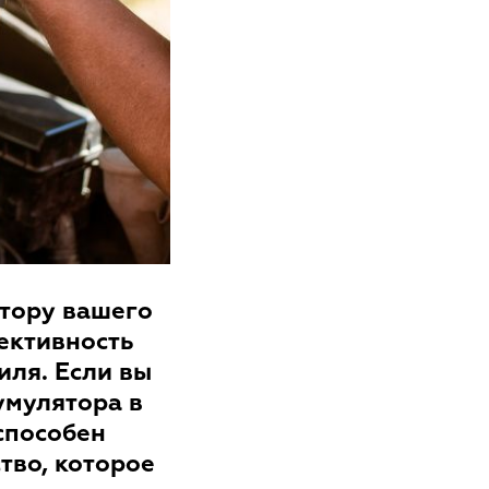
ятору вашего
ективность
иля. Если вы
умулятора в
 способен
тво, которое