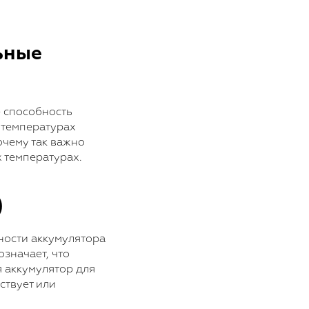
льные
е способность
 температурах
очему так важно
 температурах.
)
ности аккумулятора
означает, что
 аккумулятор для
ствует или