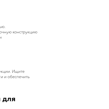
ью.
рочную конструкцию
и
укции. Ищите
ги и обеспечить
й для