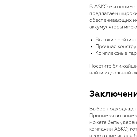
В ASKO мы понимае
предлагаем широки
обеспечивающих ис
аккумуляторы имею
Высокие рейтинг
Прочная констру
Комплексные гар
Посетите ближайши
найти идеальный а
Заключен
Выбор подходящего
Принимая во вниман
можете быть уверен
компании ASKO, ко
необходимые для б