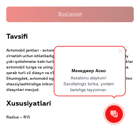
Tavsifi
Avtomobil jantlari - avtomobilning o'qiga biriktirilgan va shinalarni
o'rnatish uchun ishlatiladigan g'ildirak jantlari. Ular po'lat, alyuminiy
yoki qotishmalar kabi turli xil materiallardan tayyorlanadi. G'ildiraklar
avtomobil turiga va uning yo'l sharoitlariga qo'yiladigan talablariga
Менеджер Аско
qarab turli xil dizayn va o'lchamlarga ega bo'lishi mumkin.
Assalomu alaykum!
Shuningdek, avtomobil egalariga o'z avtomobilining tashqi ko'rinishini
Savollaringiz bo'lsa, yordam
shaxsiylashtirishga imkon beruvchi turli xil g'ildirak uslublari va
berishga tayyorman.
dizaynlari mavjud.
Xususiyatlari
Radius – R15