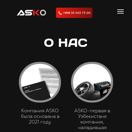
+998 55 503 73 00
О НАC
Компания ASKO
ASKO-первая в
была основана в
Узбекистане
2021 году
компания,
наладившая