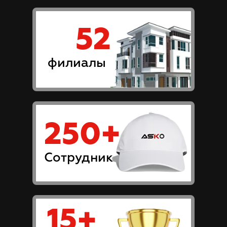
52
филиалы
250+
Сотрудник
15+